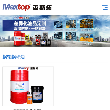
蜗轮蜗杆油