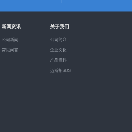
新闻资讯
关于我们
公司新闻
公司简介
常见问答
企业文化
产品资料
迈斯拓SDS