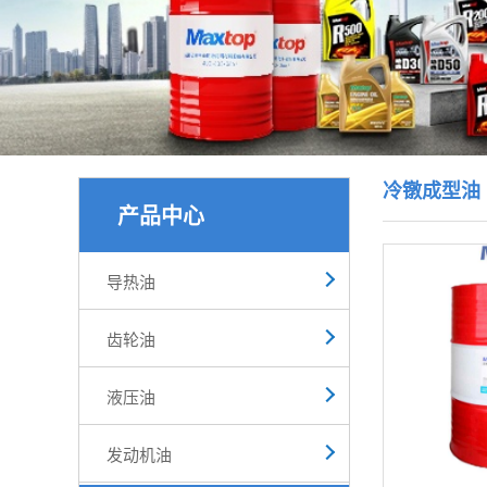
冷镦成型油
产品中心
导热油
齿轮油
液压油
发动机油