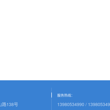
服务热线：
路138号
13980534990 / 13980534