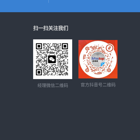
扫一扫关注我们
官方抖音号二维码
经理微信二维码