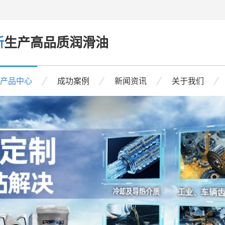
新
生产高品质润滑油
产品中心
成功案例
新闻资讯
关于我们