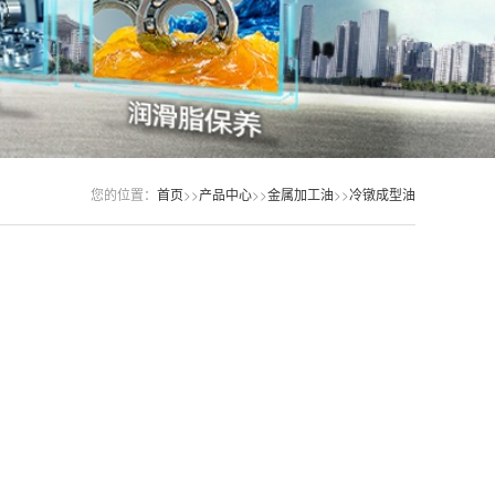
您的位置：
首页
>>
产品中心
>>
金属加工油
>>
冷镦成型油